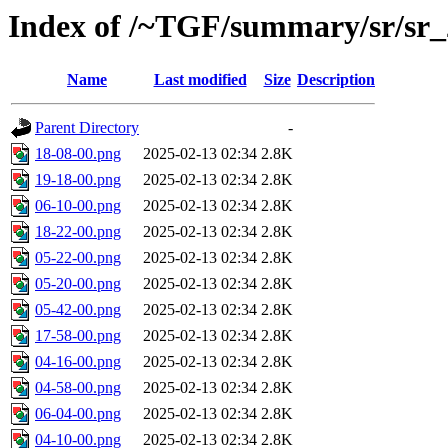
Index of /~TGF/summary/sr/sr
Name
Last modified
Size
Description
Parent Directory
-
18-08-00.png
2025-02-13 02:34
2.8K
19-18-00.png
2025-02-13 02:34
2.8K
06-10-00.png
2025-02-13 02:34
2.8K
18-22-00.png
2025-02-13 02:34
2.8K
05-22-00.png
2025-02-13 02:34
2.8K
05-20-00.png
2025-02-13 02:34
2.8K
05-42-00.png
2025-02-13 02:34
2.8K
17-58-00.png
2025-02-13 02:34
2.8K
04-16-00.png
2025-02-13 02:34
2.8K
04-58-00.png
2025-02-13 02:34
2.8K
06-04-00.png
2025-02-13 02:34
2.8K
04-10-00.png
2025-02-13 02:34
2.8K