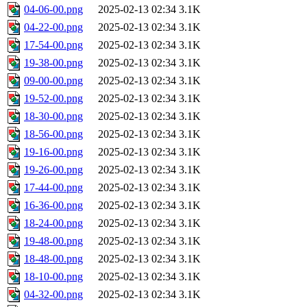
04-06-00.png
2025-02-13 02:34
3.1K
04-22-00.png
2025-02-13 02:34
3.1K
17-54-00.png
2025-02-13 02:34
3.1K
19-38-00.png
2025-02-13 02:34
3.1K
09-00-00.png
2025-02-13 02:34
3.1K
19-52-00.png
2025-02-13 02:34
3.1K
18-30-00.png
2025-02-13 02:34
3.1K
18-56-00.png
2025-02-13 02:34
3.1K
19-16-00.png
2025-02-13 02:34
3.1K
19-26-00.png
2025-02-13 02:34
3.1K
17-44-00.png
2025-02-13 02:34
3.1K
16-36-00.png
2025-02-13 02:34
3.1K
18-24-00.png
2025-02-13 02:34
3.1K
19-48-00.png
2025-02-13 02:34
3.1K
18-48-00.png
2025-02-13 02:34
3.1K
18-10-00.png
2025-02-13 02:34
3.1K
04-32-00.png
2025-02-13 02:34
3.1K