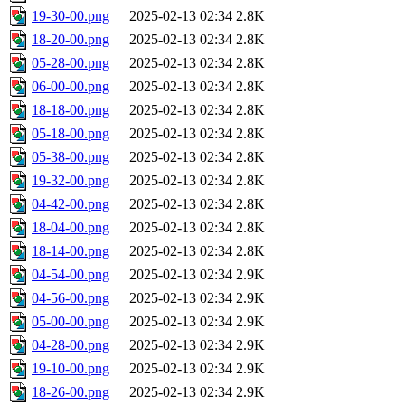
19-30-00.png
2025-02-13 02:34
2.8K
18-20-00.png
2025-02-13 02:34
2.8K
05-28-00.png
2025-02-13 02:34
2.8K
06-00-00.png
2025-02-13 02:34
2.8K
18-18-00.png
2025-02-13 02:34
2.8K
05-18-00.png
2025-02-13 02:34
2.8K
05-38-00.png
2025-02-13 02:34
2.8K
19-32-00.png
2025-02-13 02:34
2.8K
04-42-00.png
2025-02-13 02:34
2.8K
18-04-00.png
2025-02-13 02:34
2.8K
18-14-00.png
2025-02-13 02:34
2.8K
04-54-00.png
2025-02-13 02:34
2.9K
04-56-00.png
2025-02-13 02:34
2.9K
05-00-00.png
2025-02-13 02:34
2.9K
04-28-00.png
2025-02-13 02:34
2.9K
19-10-00.png
2025-02-13 02:34
2.9K
18-26-00.png
2025-02-13 02:34
2.9K