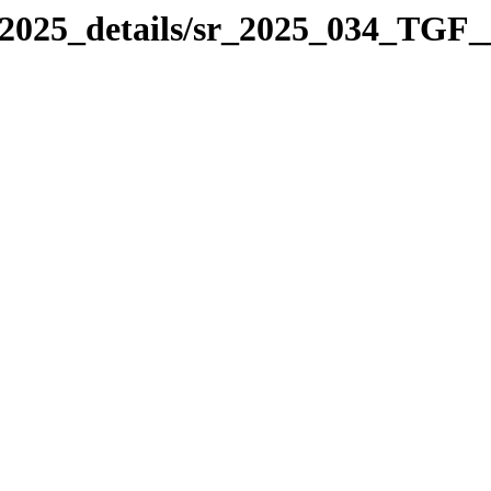
_2025_details/sr_2025_034_TGF