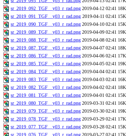
sr_2019_093_TGF__y03_r_rad.png
2019-04-13 02:41
17K
sr_2019_092_TGF__y03_r_rad.png
2019-04-12 02:41
18K
sr_2019_091_TGF__y03_r_rad.png
2019-04-11 02:41
15K
sr_2019_090_TGF__y03_r_rad.png
2019-04-10 02:41
15K
sr_2019_089_TGF__y03_r_rad.png
2019-04-09 02:41
19K
sr_2019_088_TGF__y03_r_rad.png
2019-04-08 02:41
16K
sr_2019_087_TGF__y03_r_rad.png
2019-04-07 02:41
18K
sr_2019_086_TGF__y03_r_rad.png
2019-04-06 02:41
17K
sr_2019_085_TGF__y03_r_rad.png
2019-04-05 02:41
19K
sr_2019_084_TGF__y03_r_rad.png
2019-04-04 02:41
15K
sr_2019_083_TGF__y03_r_rad.png
2019-04-03 02:41
16K
sr_2019_082_TGF__y03_r_rad.png
2019-04-02 02:41
18K
sr_2019_081_TGF__y03_r_rad.png
2019-04-01 02:41
15K
sr_2019_080_TGF__y03_r_rad.png
2019-03-31 02:41
16K
sr_2019_079_TGF__y03_r_rad.png
2019-03-30 02:41
19K
sr_2019_078_TGF__y03_r_rad.png
2019-03-29 02:41
17K
sr_2019_077_TGF__y03_r_rad.png
2019-03-28 02:41
15K
sr_2019_076_TGF__y03_r_rad.png
2019-03-27 02:41
17K