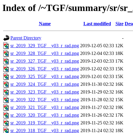
Index of /~TGF/summary/sr/sr
Name
Last modified
Size
Des
Parent Directory
-
sr_2019_329_TGF__y03_r_rad.png
2019-12-05 02:33
12K
sr_2019_328_TGF__y03_r_rad.png
2019-12-04 02:33
18K
sr_2019_327_TGF__y03_r_rad.png
2019-12-03 02:33
17K
sr_2019_326_TGF__y03_r_rad.png
2019-12-02 02:33
15K
sr_2019_325_TGF__y03_r_rad.png
2019-12-01 02:33
15K
sr_2019_324_TGF__y03_r_rad.png
2019-11-30 02:32
16K
sr_2019_323_TGF__y03_r_rad.png
2019-11-29 02:32
16K
sr_2019_322_TGF__y03_r_rad.png
2019-11-28 02:32
15K
sr_2019_321_TGF__y03_r_rad.png
2019-11-27 02:32
19K
sr_2019_320_TGF__y03_r_rad.png
2019-11-26 02:32
17K
sr_2019_319_TGF__y03_r_rad.png
2019-11-25 02:32
16K
sr_2019_318_TGF__y03_r_rad.png
2019-11-24 02:32
18K