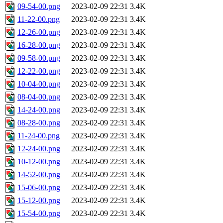
09-54-00.png
2023-02-09 22:31
3.4K
11-22-00.png
2023-02-09 22:31
3.4K
12-26-00.png
2023-02-09 22:31
3.4K
16-28-00.png
2023-02-09 22:31
3.4K
09-58-00.png
2023-02-09 22:31
3.4K
12-22-00.png
2023-02-09 22:31
3.4K
10-04-00.png
2023-02-09 22:31
3.4K
08-04-00.png
2023-02-09 22:31
3.4K
14-24-00.png
2023-02-09 22:31
3.4K
08-28-00.png
2023-02-09 22:31
3.4K
11-24-00.png
2023-02-09 22:31
3.4K
12-24-00.png
2023-02-09 22:31
3.4K
10-12-00.png
2023-02-09 22:31
3.4K
14-52-00.png
2023-02-09 22:31
3.4K
15-06-00.png
2023-02-09 22:31
3.4K
15-12-00.png
2023-02-09 22:31
3.4K
15-54-00.png
2023-02-09 22:31
3.4K