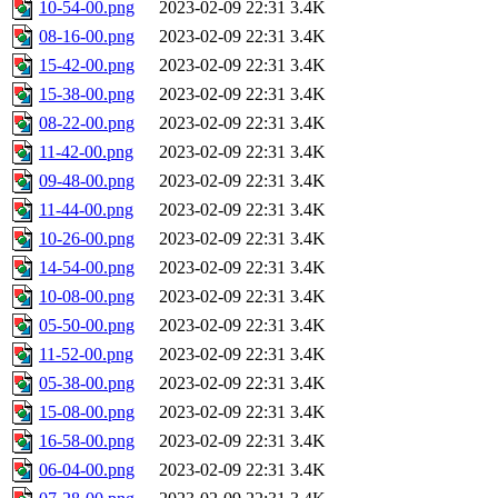
10-54-00.png
2023-02-09 22:31
3.4K
08-16-00.png
2023-02-09 22:31
3.4K
15-42-00.png
2023-02-09 22:31
3.4K
15-38-00.png
2023-02-09 22:31
3.4K
08-22-00.png
2023-02-09 22:31
3.4K
11-42-00.png
2023-02-09 22:31
3.4K
09-48-00.png
2023-02-09 22:31
3.4K
11-44-00.png
2023-02-09 22:31
3.4K
10-26-00.png
2023-02-09 22:31
3.4K
14-54-00.png
2023-02-09 22:31
3.4K
10-08-00.png
2023-02-09 22:31
3.4K
05-50-00.png
2023-02-09 22:31
3.4K
11-52-00.png
2023-02-09 22:31
3.4K
05-38-00.png
2023-02-09 22:31
3.4K
15-08-00.png
2023-02-09 22:31
3.4K
16-58-00.png
2023-02-09 22:31
3.4K
06-04-00.png
2023-02-09 22:31
3.4K