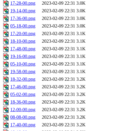
17-28-00.png
2023-02-09 22:31
3.0K
19-14-00.png
2023-02-09 22:31
3.0K
17-36-00.png
2023-02-09 22:31
3.0K
05-18-00.png
2023-02-09 22:31
3.0K
17-20-00.png
2023-02-09 22:31
3.1K
18-10-00.png
2023-02-09 22:31
3.1K
17-48-00.png
2023-02-09 22:31
3.1K
19-16-00.png
2023-02-09 22:31
3.1K
05-10-00.png
2023-02-09 22:31
3.1K
19-58-00.png
2023-02-09 22:31
3.1K
18-32-00.png
2023-02-09 22:31
3.2K
17-46-00.png
2023-02-09 22:31
3.2K
05-02-00.png
2023-02-09 22:31
3.2K
18-36-00.png
2023-02-09 22:31
3.2K
12-00-00.png
2023-02-09 22:31
3.2K
08-08-00.png
2023-02-09 22:31
3.2K
17-40-00.png
2023-02-09 22:31
3.2K