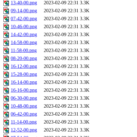
13-40-00.png
2023-02-09 22:31
3.3K
09-14-00.png
2023-02-09 22:31
3.3K
07-42-00.png
2023-02-09 22:31
3.3K
10-46-00.png
2023-02-09 22:31
3.3K
14-42-00.png
2023-02-09 22:31
3.3K
14-58-00.png
2023-02-09 22:31
3.3K
11-58-00.png
2023-02-09 22:31
3.3K
08-20-00.png
2023-02-09 22:31
3.3K
16-12-00.png
2023-02-09 22:31
3.3K
15-28-00.png
2023-02-09 22:31
3.3K
16-14-00.png
2023-02-09 22:31
3.3K
16-16-00.png
2023-02-09 22:31
3.3K
06-30-00.png
2023-02-09 22:31
3.3K
10-48-00.png
2023-02-09 22:31
3.3K
06-42-00.png
2023-02-09 22:31
3.3K
11-14-00.png
2023-02-09 22:31
3.3K
12-52-00.png
2023-02-09 22:31
3.3K