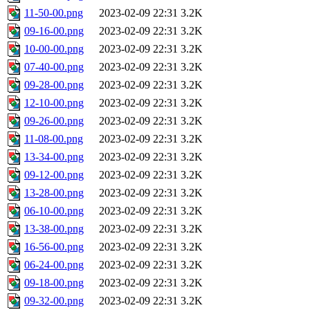
11-50-00.png
2023-02-09 22:31
3.2K
09-16-00.png
2023-02-09 22:31
3.2K
10-00-00.png
2023-02-09 22:31
3.2K
07-40-00.png
2023-02-09 22:31
3.2K
09-28-00.png
2023-02-09 22:31
3.2K
12-10-00.png
2023-02-09 22:31
3.2K
09-26-00.png
2023-02-09 22:31
3.2K
11-08-00.png
2023-02-09 22:31
3.2K
13-34-00.png
2023-02-09 22:31
3.2K
09-12-00.png
2023-02-09 22:31
3.2K
13-28-00.png
2023-02-09 22:31
3.2K
06-10-00.png
2023-02-09 22:31
3.2K
13-38-00.png
2023-02-09 22:31
3.2K
16-56-00.png
2023-02-09 22:31
3.2K
06-24-00.png
2023-02-09 22:31
3.2K
09-18-00.png
2023-02-09 22:31
3.2K
09-32-00.png
2023-02-09 22:31
3.2K