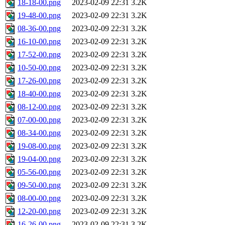
18-18-00.png
2023-02-09 22:31
3.2K
19-48-00.png
2023-02-09 22:31
3.2K
08-36-00.png
2023-02-09 22:31
3.2K
16-10-00.png
2023-02-09 22:31
3.2K
17-52-00.png
2023-02-09 22:31
3.2K
10-50-00.png
2023-02-09 22:31
3.2K
17-26-00.png
2023-02-09 22:31
3.2K
18-40-00.png
2023-02-09 22:31
3.2K
08-12-00.png
2023-02-09 22:31
3.2K
07-00-00.png
2023-02-09 22:31
3.2K
08-34-00.png
2023-02-09 22:31
3.2K
19-08-00.png
2023-02-09 22:31
3.2K
19-04-00.png
2023-02-09 22:31
3.2K
05-56-00.png
2023-02-09 22:31
3.2K
09-50-00.png
2023-02-09 22:31
3.2K
08-00-00.png
2023-02-09 22:31
3.2K
12-20-00.png
2023-02-09 22:31
3.2K
16-26-00.png
2023-02-09 22:31
3.2K