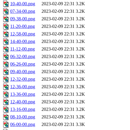
10-40-00.png
2023-02-09 22:31
3.2K
07-34-00.png
2023-02-09 22:31
3.2K
09-38-00.png
2023-02-09 22:31
3.2K
11-20-00.png
2023-02-09 22:31
3.2K
12-58-00.png
2023-02-09 22:31
3.2K
14-40-00.png
2023-02-09 22:31
3.2K
11-12-00.png
2023-02-09 22:31
3.2K
06-32-00.png
2023-02-09 22:31
3.2K
06-26-00.png
2023-02-09 22:31
3.2K
09-40-00.png
2023-02-09 22:31
3.2K
12-32-00.png
2023-02-09 22:31
3.2K
12-36-00.png
2023-02-09 22:31
3.2K
13-36-00.png
2023-02-09 22:31
3.2K
12-40-00.png
2023-02-09 22:31
3.2K
13-16-00.png
2023-02-09 22:31
3.2K
08-10-00.png
2023-02-09 22:31
3.2K
06-00-00.png
2023-02-09 22:31
3.3K