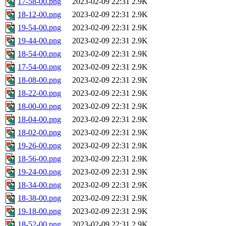
17-58-00.png
2023-02-09 22:31
2.9K
18-12-00.png
2023-02-09 22:31
2.9K
19-54-00.png
2023-02-09 22:31
2.9K
19-44-00.png
2023-02-09 22:31
2.9K
18-54-00.png
2023-02-09 22:31
2.9K
17-54-00.png
2023-02-09 22:31
2.9K
18-08-00.png
2023-02-09 22:31
2.9K
18-22-00.png
2023-02-09 22:31
2.9K
18-00-00.png
2023-02-09 22:31
2.9K
18-04-00.png
2023-02-09 22:31
2.9K
18-02-00.png
2023-02-09 22:31
2.9K
19-26-00.png
2023-02-09 22:31
2.9K
18-56-00.png
2023-02-09 22:31
2.9K
19-24-00.png
2023-02-09 22:31
2.9K
18-34-00.png
2023-02-09 22:31
2.9K
18-38-00.png
2023-02-09 22:31
2.9K
19-18-00.png
2023-02-09 22:31
2.9K
18-52-00.png
2023-02-09 22:31
2.9K