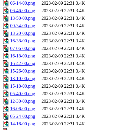
06-14-00.png
2023-02-09 22:31
3.4K
06-46-00.png
2023-02-09 22:31
3.4K
13-50-00.png
2023-02-09 22:31
3.4K
09-34-00.png
2023-02-09 22:31
3.4K
13-20-00.png
2023-02-09 22:31
3.4K
16-38-00.png
2023-02-09 22:31
3.4K
07-06-00.png
2023-02-09 22:31
3.4K
16-18-00.png
2023-02-09 22:31
3.4K
16-42-00.png
2023-02-09 22:31
3.4K
15-26-00.png
2023-02-09 22:31
3.4K
13-10-00.png
2023-02-09 22:31
3.4K
15-18-00.png
2023-02-09 22:31
3.4K
05-40-00.png
2023-02-09 22:31
3.4K
12-30-00.png
2023-02-09 22:31
3.4K
16-06-00.png
2023-02-09 22:31
3.4K
05-24-00.png
2023-02-09 22:31
3.4K
14-16-00.png
2023-02-09 22:31
3.4K