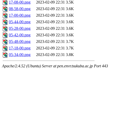
17-08-00.png
2023-02-09 22:31
3.5K
08-58-00.png
2023-02-09 22:31
3.6K
17-00-00.png
2023-02-09 22:31
3.6K
05-44-00.png
2023-02-09 22:31
3.6K
05-28-00.png
2023-02-09 22:31
3.6K
05-42-00.png
2023-02-09 22:31
3.6K
05-48-00.png
2023-02-09 22:31
3.7K
17-18-00.png
2023-02-09 22:31
3.7K
05-34-00.png
2023-02-09 22:31
3.8K
Apache/2.4.52 (Ubuntu) Server at pen.envr.tsukuba.ac.jp Port 443