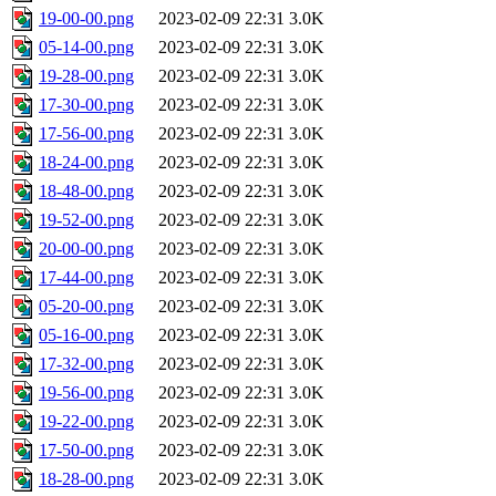
19-00-00.png
2023-02-09 22:31
3.0K
05-14-00.png
2023-02-09 22:31
3.0K
19-28-00.png
2023-02-09 22:31
3.0K
17-30-00.png
2023-02-09 22:31
3.0K
17-56-00.png
2023-02-09 22:31
3.0K
18-24-00.png
2023-02-09 22:31
3.0K
18-48-00.png
2023-02-09 22:31
3.0K
19-52-00.png
2023-02-09 22:31
3.0K
20-00-00.png
2023-02-09 22:31
3.0K
17-44-00.png
2023-02-09 22:31
3.0K
05-20-00.png
2023-02-09 22:31
3.0K
05-16-00.png
2023-02-09 22:31
3.0K
17-32-00.png
2023-02-09 22:31
3.0K
19-56-00.png
2023-02-09 22:31
3.0K
19-22-00.png
2023-02-09 22:31
3.0K
17-50-00.png
2023-02-09 22:31
3.0K
18-28-00.png
2023-02-09 22:31
3.0K