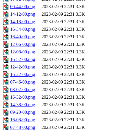
06-44-00.png
2023-02-09 22:31
3.3K
14-12-00.png
2023-02-09 22:31
3.3K
14-18-00.png
2023-02-09 22:31
3.3K
16-34-00.png
2023-02-09 22:31
3.3K
16-40-00.png
2023-02-09 22:31
3.3K
12-06-00.png
2023-02-09 22:31
3.3K
12-08-00.png
2023-02-09 22:31
3.3K
16-52-00.png
2023-02-09 22:31
3.3K
12-42-00.png
2023-02-09 22:31
3.3K
16-22-00.png
2023-02-09 22:31
3.3K
07-46-00.png
2023-02-09 22:31
3.3K
08-02-00.png
2023-02-09 22:31
3.3K
16-32-00.png
2023-02-09 22:31
3.3K
14-38-00.png
2023-02-09 22:31
3.3K
09-20-00.png
2023-02-09 22:31
3.3K
16-08-00.png
2023-02-09 22:31
3.3K
07-48-00.png
2023-02-09 22:31
3.3K