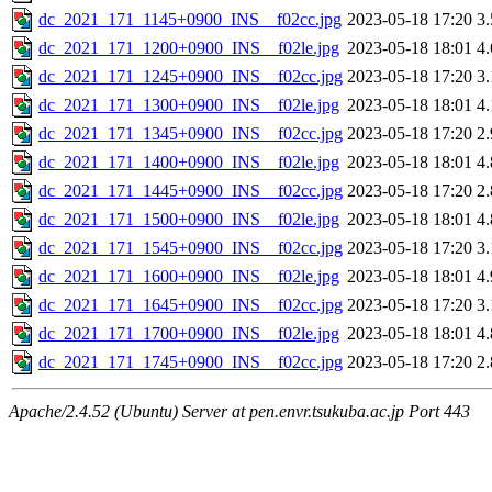
dc_2021_171_1145+0900_INS__f02cc.jpg
2023-05-18 17:20
3
dc_2021_171_1200+0900_INS__f02le.jpg
2023-05-18 18:01
4
dc_2021_171_1245+0900_INS__f02cc.jpg
2023-05-18 17:20
3
dc_2021_171_1300+0900_INS__f02le.jpg
2023-05-18 18:01
4
dc_2021_171_1345+0900_INS__f02cc.jpg
2023-05-18 17:20
2
dc_2021_171_1400+0900_INS__f02le.jpg
2023-05-18 18:01
4
dc_2021_171_1445+0900_INS__f02cc.jpg
2023-05-18 17:20
2
dc_2021_171_1500+0900_INS__f02le.jpg
2023-05-18 18:01
4
dc_2021_171_1545+0900_INS__f02cc.jpg
2023-05-18 17:20
3
dc_2021_171_1600+0900_INS__f02le.jpg
2023-05-18 18:01
4
dc_2021_171_1645+0900_INS__f02cc.jpg
2023-05-18 17:20
3
dc_2021_171_1700+0900_INS__f02le.jpg
2023-05-18 18:01
4
dc_2021_171_1745+0900_INS__f02cc.jpg
2023-05-18 17:20
2
Apache/2.4.52 (Ubuntu) Server at pen.envr.tsukuba.ac.jp Port 443