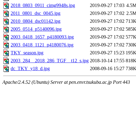
2018_0803_0911_cimg9948s.jpg
2019-09-27 17:03
4.5
2011_0801_dsc_0045.jpg
2019-09-27 17:02
2.5
2010_0804_dsc01142.jpg
2019-09-27 17:02
713
2005_0514_p5140096.jpg
2019-09-27 17:02
585
2003_0418_1657_p4180093.jpg
2019-09-27 17:02
577
2003_0418_1121_p4180076.jpg
2019-09-27 17:02
730
TKY_season.jpg
2019-09-27 15:23
195
2003_284__2018_286_TGF__t12_s.jpg
2018-10-14 17:55
818
dc_TKY_y18_d.jpg
2008-09-16 15:27
738
Apache/2.4.52 (Ubuntu) Server at pen.envr.tsukuba.ac.jp Port 443