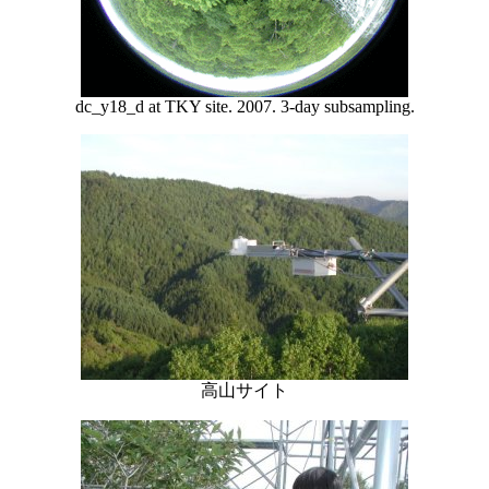
dc_y18_d at TKY site. 2007. 3-day subsampling.
高山サイト